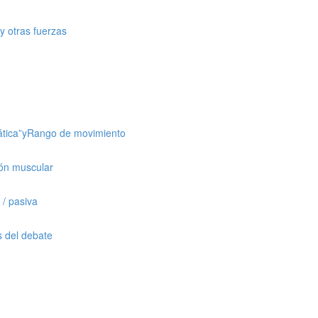
y otras fuerzas
tática”yRango de movimiento
ión muscular
 / pasiva
s del debate