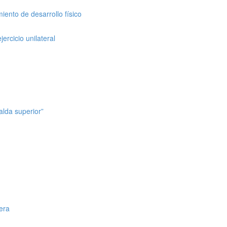
miento de desarrollo físico
ercicio unilateral
alda superior”
era